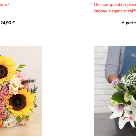
urs !
Une composition plei
cadeau élégant et raffi
a part belle aux teintes
 24,90 €
A parti
né garanti. Un
Offrez un bouquet dél
icolores aux variétés
par nos artisans fleur
es, parfait pour
plus tendres attention
nds bonheurs.
Les roses branchues b
ua', 'Red Calypso',
création une touche d
ld Calypso', connues
romantisme, tandis que
eurs teintes
un parfum délicat et u
 épanouissement de
poétique. Le gypsophile
envelopper l’ensemble
s dans un bouquet de
les lisianthus ajouten
raffinement à cette ha
Chaque tige a été sél
de roses roses,
composer un bouquet 
charme et de délicates
r structurer
entre volume, finesse 
florale est idéale pour
moments de vie avec g