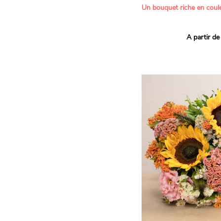
Un bouquet riche en coule
Ce bouquet Arlequin fait l
A partir de
vives pour un effet vitami
assortiment de roses mult
soigneusement sélectionné
célébrer les petits et gra
Retrouvez les variétés 'Aq
'Tropical Amazone' et 'Wi
pour leur tenue en vase, l
incroyables et le parfait
leurs boutons.
Une explosion de couleur
roses fraîches !
Il contient :
- Un mélange harmonieux 
rouges, jaunes et orange
- Quelques feuillages pou
À offrir pour :