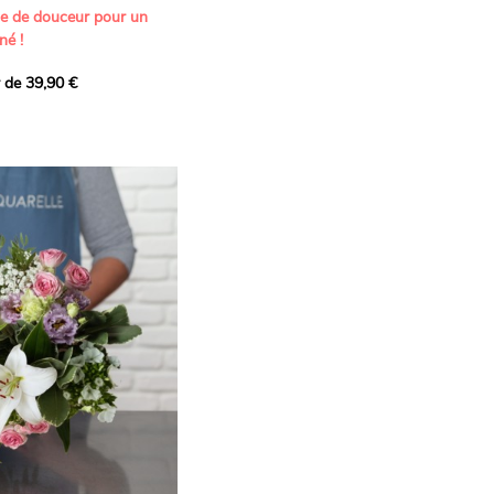
ne de douceur pour un
né !
r de 39,90 €
icat et généreux, imaginé
istes pour transmettre vos
s.
lanches apportent à cette
e pureté et de
 les giroflées dévoilent
ne allure naturellement
, léger et aérien, vient
 de douceur, pendant que
t une note d’élégance et de
rmonie florale.
ectionnée avec soin pour
lumineux, plein de
se. Avec son bel équilibre
et parfum, cette création
 célébrer les plus beaux
râce et émotion.