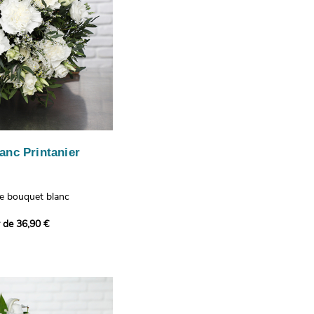
anc Printanier
re bouquet blanc
 lisianthus, d'oeillets et
r de 36,90 €
 bouquet offre une
e fraîcheur printanière qui
 à tous ceux qui le
hus représentent la
issance, les oeillets
 l'admiration, tandis que