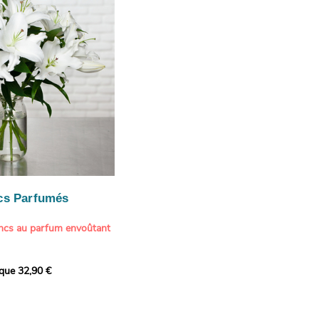
te une touche délicate et
cs Parfumés
ancs au parfum envoûtant
xception avec cette
ique 32,90 €
de lys blancs signée
fum intense et leur grâce
ortent une touche de