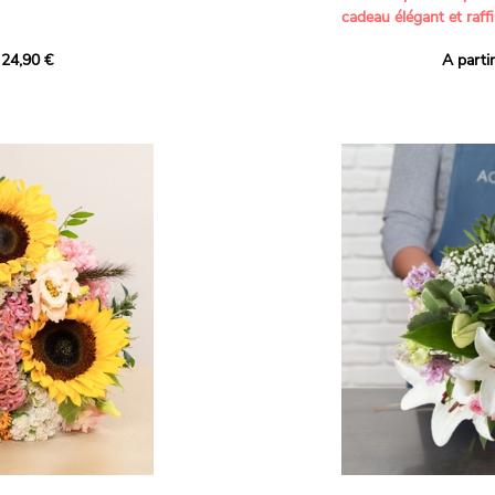
cadeau élégant et raffi
a part belle aux teintes
 24,90 €
A parti
né garanti. Un
Offrez un bouquet dél
icolores aux variétés
par nos artisans fleur
es, parfait pour
plus tendres attention
nds bonheurs.
Les roses branchues b
ua', 'Red Calypso',
création une touche d
ld Calypso', connues
romantisme, tandis que
eurs teintes
un parfum délicat et u
 épanouissement de
poétique. Le gypsophile
envelopper l’ensemble
s dans un bouquet de
les lisianthus ajouten
raffinement à cette ha
Chaque tige a été sél
de roses roses,
composer un bouquet 
charme et de délicates
r structurer
entre volume, finesse 
florale est idéale pour
moments de vie avec g
e joyeux et coloré