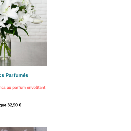
cs Parfumés
ancs au parfum envoûtant
xception avec cette
ique 32,90 €
de lys blancs signée
fum intense et leur grâce
ortent une touche de
t à tout intérieur. Ce