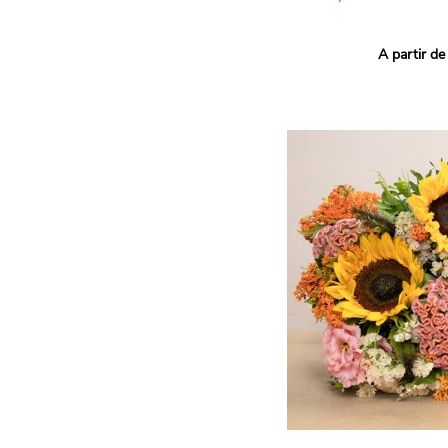
Ce bouquet Arlequin fait l
A partir de
vives pour un effet vitami
assortiment de roses mult
soigneusement sélectionné
célébrer les petits et gra
Retrouvez les variétés 'Aq
'Tropical Amazone' et 'Wi
pour leur tenue en vase, l
incroyables et le parfait
leurs boutons.
Une explosion de couleur
roses fraîches !
Il contient :
- Un mélange harmonieux 
rouges, jaunes et orange
- Quelques feuillages pou
À offrir pour :
- Souhaiter un anniversair