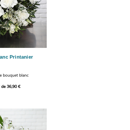
anc Printanier
re bouquet blanc
 lisianthus, d'oeillets et
r de 36,90 €
 bouquet offre une
e fraîcheur printanière qui
 à tous ceux qui le
hus représentent la
issance, les oeillets
 l'admiration, tandis que
te une touche délicate et