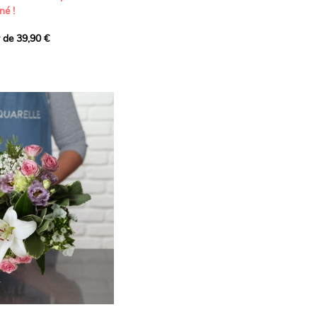
né !
r de 39,90 €
icat et généreux, imaginé
istes pour transmettre vos
s.
lanches apportent à cette
e pureté et de
 les giroflées dévoilent
ne allure naturellement
, léger et aérien, vient
 de douceur, pendant que
t une note d’élégance et de
rmonie florale.
ectionnée avec soin pour
lumineux, plein de
se. Avec son bel équilibre
et parfum, cette création
 célébrer les plus beaux
râce et émotion.