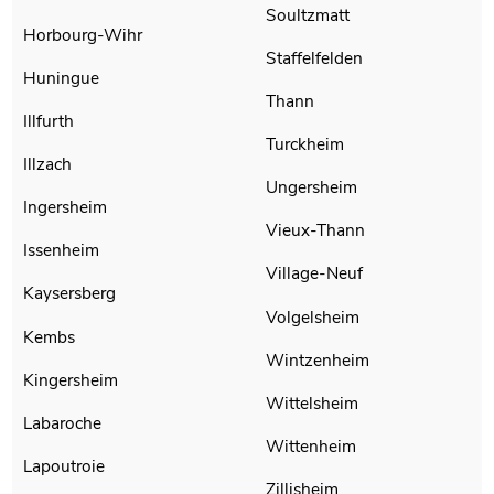
Soultzmatt
Horbourg-Wihr
Staffelfelden
Huningue
Thann
Illfurth
Turckheim
Illzach
Ungersheim
Ingersheim
Vieux-Thann
Issenheim
Village-Neuf
Kaysersberg
Volgelsheim
Kembs
Wintzenheim
Kingersheim
Wittelsheim
Labaroche
Wittenheim
Lapoutroie
Zillisheim