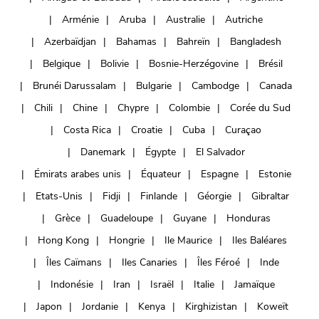
Arménie
Aruba
Australie
Autriche
Azerbaïdjan
Bahamas
Bahreïn
Bangladesh
Belgique
Bolivie
Bosnie-Herzégovine
Brésil
Brunéi Darussalam
Bulgarie
Cambodge
Canada
Chili
Chine
Chypre
Colombie
Corée du Sud
Costa Rica
Croatie
Cuba
Curaçao
Danemark
Égypte
El Salvador
Émirats arabes unis
Équateur
Espagne
Estonie
Etats-Unis
Fidji
Finlande
Géorgie
Gibraltar
Grèce
Guadeloupe
Guyane
Honduras
Hong Kong
Hongrie
Ile Maurice
Iles Baléares
Îles Caïmans
Iles Canaries
Îles Féroé
Inde
Indonésie
Iran
Israël
Italie
Jamaïque
Japon
Jordanie
Kenya
Kirghizistan
Koweït