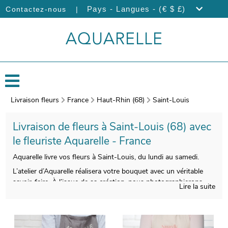
|
Pays - Langues - (€ $ £)
Contactez-nous
Livraison fleurs
France
Haut-Rhin (68)
Saint-Louis
Livraison de fleurs à Saint-Louis (68) avec
le fleuriste Aquarelle - France
Aquarelle livre vos fleurs à Saint-Louis, du lundi au samedi.
L’atelier d’Aquarelle réalisera votre bouquet avec un véritable
savoir-faire. À l’issue de sa création, nous photographierons
Lire la suite
votre composition florale. Puis, nous vous enverrons cette
photographie sur votre boîte mail, avant d’envoyer votre
composition florale, à votre destinataire, à Saint-Louis. Rendez
votre cadeau plus personnel encore en joignant gratuitement