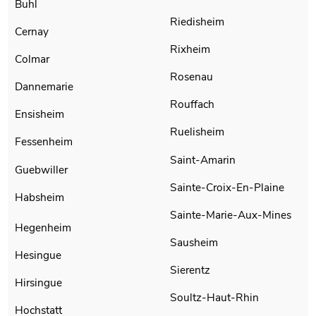
Buhl
Riedisheim
Cernay
Rixheim
Colmar
Rosenau
Dannemarie
Rouffach
Ensisheim
Ruelisheim
Fessenheim
Saint-Amarin
Guebwiller
Sainte-Croix-En-Plaine
Habsheim
Sainte-Marie-Aux-Mines
Hegenheim
Sausheim
Hesingue
Sierentz
Hirsingue
Soultz-Haut-Rhin
Hochstatt