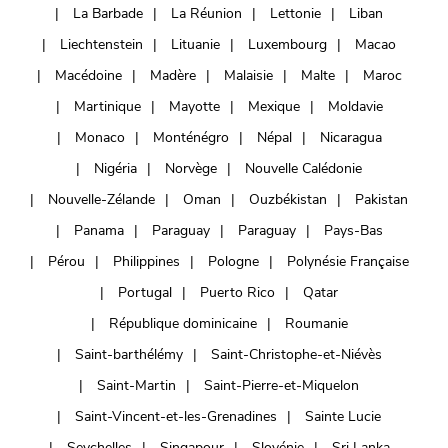
La Barbade
La Réunion
Lettonie
Liban
Liechtenstein
Lituanie
Luxembourg
Macao
Macédoine
Madère
Malaisie
Malte
Maroc
Martinique
Mayotte
Mexique
Moldavie
Monaco
Monténégro
Népal
Nicaragua
Nigéria
Norvège
Nouvelle Calédonie
Nouvelle-Zélande
Oman
Ouzbékistan
Pakistan
Panama
Paraguay
Paraguay
Pays-Bas
Pérou
Philippines
Pologne
Polynésie Française
Portugal
Puerto Rico
Qatar
République dominicaine
Roumanie
Saint-barthélémy
Saint-Christophe-et-Niévès
Saint-Martin
Saint-Pierre-et-Miquelon
Saint-Vincent-et-les-Grenadines
Sainte Lucie
Seychelles
Singapour
Slovénie
Sri Lanka