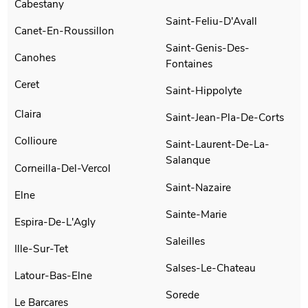
Cabestany
Saint-Feliu-D'Avall
Canet-En-Roussillon
Saint-Genis-Des-
Canohes
Fontaines
Ceret
Saint-Hippolyte
Claira
Saint-Jean-Pla-De-Corts
Collioure
Saint-Laurent-De-La-
Salanque
Corneilla-Del-Vercol
Saint-Nazaire
Elne
Sainte-Marie
Espira-De-L'Agly
Saleilles
Ille-Sur-Tet
Salses-Le-Chateau
Latour-Bas-Elne
Sorede
Le Barcares