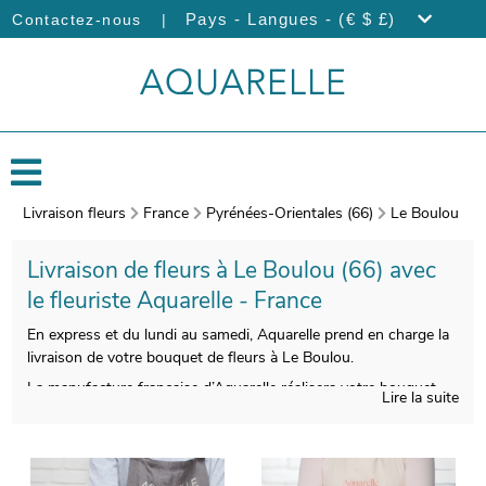
|
Pays - Langues - (€ $ £)
Contactez-nous
Livraison fleurs
France
Pyrénées-Orientales (66)
Le Boulou
Livraison de fleurs à Le Boulou (66) avec
le fleuriste Aquarelle - France
En express et du lundi au samedi, Aquarelle prend en charge la
livraison de votre bouquet de fleurs à Le Boulou.
La manufacture française d’Aquarelle réalisera votre bouquet
Lire la suite
avec soin et savoir-faire. Àprès sa réalisation, nous
photographierons votre bouquet de fleurs. Nous vous
enverrons ensuite cette photographie afin de vous assurer de la
conformité de votre composition florale. C’est alors qu’aura lieu