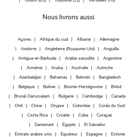
Toulon (83)
Toulouse (31)
Versailles (78)
Nous livrons aussi
Açores
Afrique du sud
Albanie
Allemagne
Andorre
Angleterre (Royaume-Uni)
Anguilla
Antigua-et-Barbuda
Arabie saoudite
Argentine
Arménie
Aruba
Australie
Autriche
Azerbaïdjan
Bahamas
Bahreïn
Bangladesh
Belgique
Bolivie
Bosnie-Herzégovine
Brésil
Brunéi Darussalam
Bulgarie
Cambodge
Canada
Chili
Chine
Chypre
Colombie
Corée du Sud
Costa Rica
Croatie
Cuba
Curaçao
Danemark
Égypte
El Salvador
Émirats arabes unis
Équateur
Espagne
Estonie