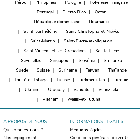
Pérou
Philippines
Pologne
Polynésie Française
Portugal
Puerto Rico
Qatar
République dominicaine
Roumanie
Saint-barthélémy
Saint-Christophe-et-Niévès
Saint-Martin
Saint-Pierre-et-Miquelon
Saint-Vincent-et-les-Grenadines
Sainte Lucie
Seychelles
Singapour
Slovénie
Sri Lanka
Suède
Suisse
Suriname
Taïwan
Thaïlande
Trinité-et-Tobago
Tunisie
Turkménistan
Turquie
Ukraine
Uruguay
Vanuatu
Venezuela
Vietnam
Wallis-et-Futuna
A PROPOS DE NOUS
INFORMATIONS LEGALES
Qui sommes-nous ?
Mentions légales
Nos engagements
Conditions générales de vente