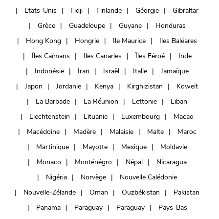
Etats-Unis
Fidji
Finlande
Géorgie
Gibraltar
Grèce
Guadeloupe
Guyane
Honduras
Hong Kong
Hongrie
Ile Maurice
Iles Baléares
Îles Caïmans
Iles Canaries
Îles Féroé
Inde
Indonésie
Iran
Israël
Italie
Jamaïque
Japon
Jordanie
Kenya
Kirghizistan
Koweït
La Barbade
La Réunion
Lettonie
Liban
Liechtenstein
Lituanie
Luxembourg
Macao
Macédoine
Madère
Malaisie
Malte
Maroc
Martinique
Mayotte
Mexique
Moldavie
Monaco
Monténégro
Népal
Nicaragua
Nigéria
Norvège
Nouvelle Calédonie
Nouvelle-Zélande
Oman
Ouzbékistan
Pakistan
Panama
Paraguay
Paraguay
Pays-Bas