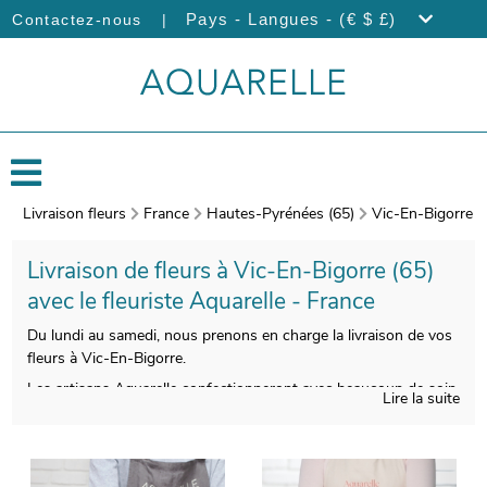
|
Pays - Langues - (€ $ £)
Contactez-nous
Livraison fleurs
France
Hautes-Pyrénées (65)
Vic-En-Bigorre
Livraison de fleurs à Vic-En-Bigorre (65)
avec le fleuriste Aquarelle - France
Du lundi au samedi, nous prenons en charge la livraison de vos
fleurs à Vic-En-Bigorre.
Les artisans Aquarelle confectionneront avec beaucoup de soin
Lire la suite
votre bouquet. Nos artisans photographieront votre bouquet
au moment de le placer dans un vase de transport. Par la suite,
nous vous ferons parvenir cette photographie par e-mail, avant
d’envoyer votre commande, à Vic-En-Bigorre. Notre petit plus ?