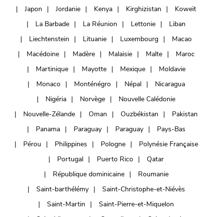
Japon
Jordanie
Kenya
Kirghizistan
Koweït
La Barbade
La Réunion
Lettonie
Liban
Liechtenstein
Lituanie
Luxembourg
Macao
Macédoine
Madère
Malaisie
Malte
Maroc
Martinique
Mayotte
Mexique
Moldavie
Monaco
Monténégro
Népal
Nicaragua
Nigéria
Norvège
Nouvelle Calédonie
Nouvelle-Zélande
Oman
Ouzbékistan
Pakistan
Panama
Paraguay
Paraguay
Pays-Bas
Pérou
Philippines
Pologne
Polynésie Française
Portugal
Puerto Rico
Qatar
République dominicaine
Roumanie
Saint-barthélémy
Saint-Christophe-et-Niévès
Saint-Martin
Saint-Pierre-et-Miquelon