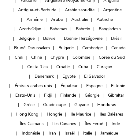
Andorre
Angleterre (Royaume-Uni)
Anguilla
Antigua-et-Barbuda
Arabie saoudite
Argentine
Arménie
Aruba
Australie
Autriche
Azerbaïdjan
Bahamas
Bahreïn
Bangladesh
Belgique
Bolivie
Bosnie-Herzégovine
Brésil
Brunéi Darussalam
Bulgarie
Cambodge
Canada
Chili
Chine
Chypre
Colombie
Corée du Sud
Costa Rica
Croatie
Cuba
Curaçao
Danemark
Égypte
El Salvador
Émirats arabes unis
Équateur
Espagne
Estonie
Etats-Unis
Fidji
Finlande
Géorgie
Gibraltar
Grèce
Guadeloupe
Guyane
Honduras
Hong Kong
Hongrie
Ile Maurice
Iles Baléares
Îles Caïmans
Iles Canaries
Îles Féroé
Inde
Indonésie
Iran
Israël
Italie
Jamaïque