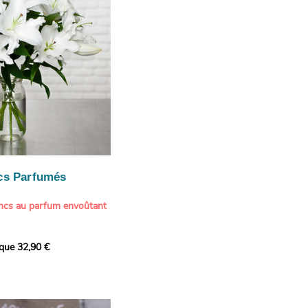
cs Parfumés
ancs au parfum envoûtant
xception avec cette
ique 32,90 €
de lys blancs signée
fum intense et leur grâce
ortent une touche de
t à tout intérieur. Ce