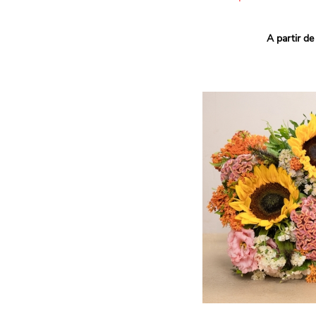
Ce bouquet Arlequin fait l
A partir de
vives pour un effet vitami
assortiment de roses mult
soigneusement sélectionné
célébrer les petits et gra
Retrouvez les variétés 'Aq
'Tropical Amazone' et 'Wi
pour leur tenue en vase, l
incroyables et le parfait
leurs boutons.
Une explosion de couleur
roses fraîches !
Il contient :
- Un mélange harmonieux 
rouges, jaunes et orange
- Quelques feuillages pou
À offrir pour :
- Souhaiter un anniversair