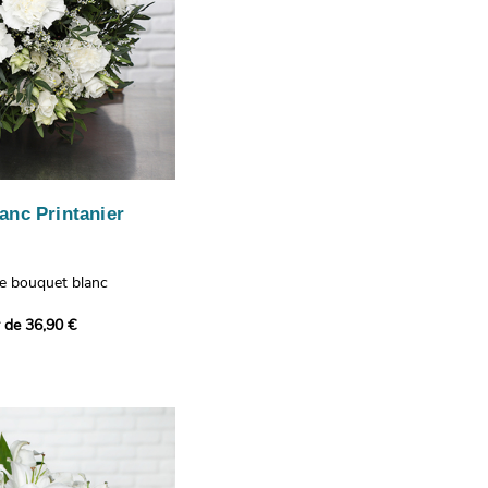
anc Printanier
re bouquet blanc
 lisianthus, d'oeillets et
r de 36,90 €
 bouquet offre une
e fraîcheur printanière qui
 à tous ceux qui le
hus représentent la
issance, les oeillets
 l'admiration, tandis que
te une touche délicate et