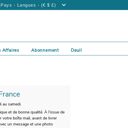
Pays - Langues - (€ $ £)
 Affaires
Abonnement
Deuil
 France
di au samedi.
que et de bonne qualité. À l’issue de
votre boîte mail, avant de livrer
e avec un message et une photo