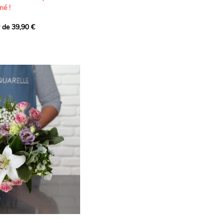
né !
r de 39,90 €
icat et généreux, imaginé
istes pour transmettre vos
s.
lanches apportent à cette
e pureté et de
 les giroflées dévoilent
ne allure naturellement
, léger et aérien, vient
 de douceur, pendant que
t une note d’élégance et de
rmonie florale.
ectionnée avec soin pour
lumineux, plein de
se. Avec son bel équilibre
et parfum, cette création
 célébrer les plus beaux
râce et émotion.