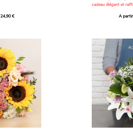
cadeau élégant et raffi
a part belle aux teintes
 24,90 €
A parti
né garanti. Un
Offrez un bouquet dél
icolores aux variétés
par nos artisans fleur
es, parfait pour
plus tendres attention
nds bonheurs.
Les roses branchues b
ua', 'Red Calypso',
création une touche d
ld Calypso', connues
romantisme, tandis que
eurs teintes
un parfum délicat et u
 épanouissement de
poétique. Le gypsophile
envelopper l’ensemble
s dans un bouquet de
les lisianthus ajouten
raffinement à cette ha
Chaque tige a été sél
de roses roses,
composer un bouquet 
charme et de délicates
r structurer
entre volume, finesse 
florale est idéale pour
moments de vie avec g
e joyeux et coloré