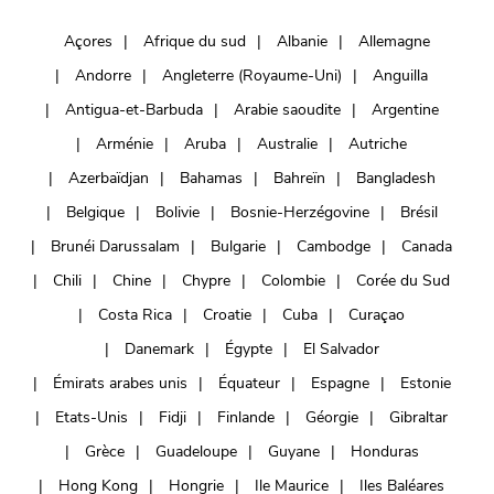
Açores
Afrique du sud
Albanie
Allemagne
Andorre
Angleterre (Royaume-Uni)
Anguilla
Antigua-et-Barbuda
Arabie saoudite
Argentine
Arménie
Aruba
Australie
Autriche
Azerbaïdjan
Bahamas
Bahreïn
Bangladesh
Belgique
Bolivie
Bosnie-Herzégovine
Brésil
Brunéi Darussalam
Bulgarie
Cambodge
Canada
Chili
Chine
Chypre
Colombie
Corée du Sud
Costa Rica
Croatie
Cuba
Curaçao
Danemark
Égypte
El Salvador
Émirats arabes unis
Équateur
Espagne
Estonie
Etats-Unis
Fidji
Finlande
Géorgie
Gibraltar
Grèce
Guadeloupe
Guyane
Honduras
Hong Kong
Hongrie
Ile Maurice
Iles Baléares