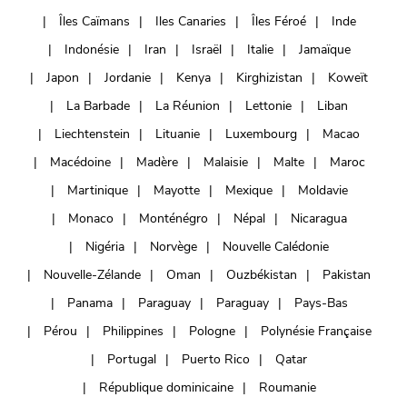
Îles Caïmans
Iles Canaries
Îles Féroé
Inde
Indonésie
Iran
Israël
Italie
Jamaïque
Japon
Jordanie
Kenya
Kirghizistan
Koweït
La Barbade
La Réunion
Lettonie
Liban
Liechtenstein
Lituanie
Luxembourg
Macao
Macédoine
Madère
Malaisie
Malte
Maroc
Martinique
Mayotte
Mexique
Moldavie
Monaco
Monténégro
Népal
Nicaragua
Nigéria
Norvège
Nouvelle Calédonie
Nouvelle-Zélande
Oman
Ouzbékistan
Pakistan
Panama
Paraguay
Paraguay
Pays-Bas
Pérou
Philippines
Pologne
Polynésie Française
Portugal
Puerto Rico
Qatar
République dominicaine
Roumanie