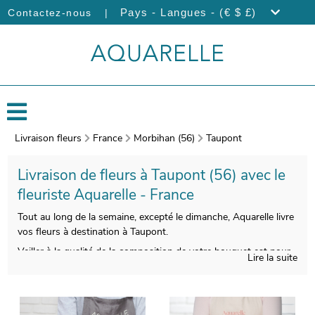
|
Pays - Langues - (€ $ £)
Contactez-nous
Livraison fleurs
France
Morbihan (56)
Taupont
Livraison de fleurs à Taupont (56) avec le
fleuriste Aquarelle - France
Tout au long de la semaine, excepté le dimanche, Aquarelle livre
vos fleurs à destination à Taupont.
Veiller à la qualité de la composition de votre bouquet est pour
Lire la suite
nous essentiel, afin que le résultat soit à la hauteur de vos
exigences. Nos artisans prendront une photo de votre bouquet
après sa composition. Nous vous ferons ensuite parvenir cette
photo afin que vous puissiez visualiser votre bouquet de fleurs.