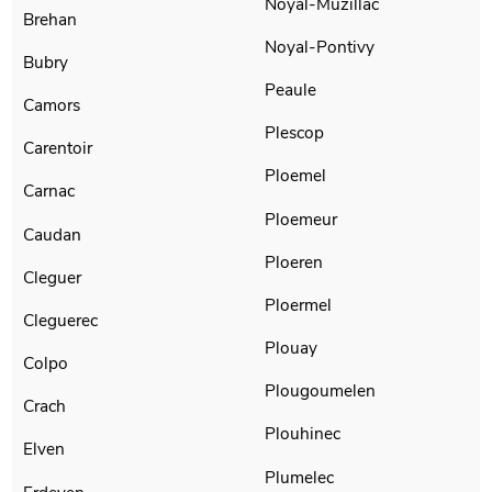
Noyal-Muzillac
Brehan
Noyal-Pontivy
Bubry
Peaule
Camors
Plescop
Carentoir
Ploemel
Carnac
Ploemeur
Caudan
Ploeren
Cleguer
Ploermel
Cleguerec
Plouay
Colpo
Plougoumelen
Crach
Plouhinec
Elven
Plumelec