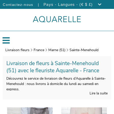
|
Pays - Langues - (€ $ £)
Contactez-nous
Livraison fleurs
France
Marne (51)
Sainte-Menehould
Livraison de fleurs à Sainte-Menehould
(51) avec le fleuriste Aquarelle - France
Découvrez le service de livraison de fleurs d’Aquarelle à Sainte-
Menehould : nous livrons à domicile du lundi au samedi en
express.
Lire la suite
Nous prenons particulièrement soin de la composition de vos
bouquets de fleurs, pour vous satisfaire. On procèdera ensuite
à l’empaquetage de votre bouquet, et une photo de vos
produits commandés sera prise, après avoir utilisé un vase de