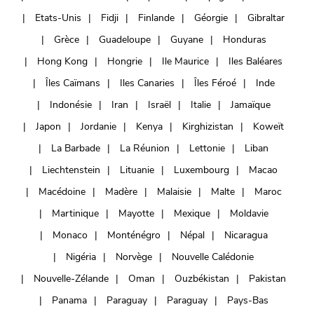
Etats-Unis
Fidji
Finlande
Géorgie
Gibraltar
Grèce
Guadeloupe
Guyane
Honduras
Hong Kong
Hongrie
Ile Maurice
Iles Baléares
Îles Caïmans
Iles Canaries
Îles Féroé
Inde
Indonésie
Iran
Israël
Italie
Jamaïque
Japon
Jordanie
Kenya
Kirghizistan
Koweït
La Barbade
La Réunion
Lettonie
Liban
Liechtenstein
Lituanie
Luxembourg
Macao
Macédoine
Madère
Malaisie
Malte
Maroc
Martinique
Mayotte
Mexique
Moldavie
Monaco
Monténégro
Népal
Nicaragua
Nigéria
Norvège
Nouvelle Calédonie
Nouvelle-Zélande
Oman
Ouzbékistan
Pakistan
Panama
Paraguay
Paraguay
Pays-Bas