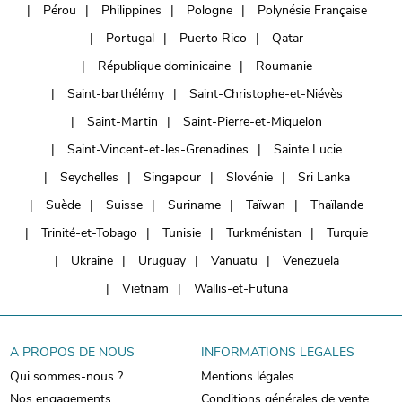
Pérou
Philippines
Pologne
Polynésie Française
Portugal
Puerto Rico
Qatar
République dominicaine
Roumanie
Saint-barthélémy
Saint-Christophe-et-Niévès
Saint-Martin
Saint-Pierre-et-Miquelon
Saint-Vincent-et-les-Grenadines
Sainte Lucie
Seychelles
Singapour
Slovénie
Sri Lanka
Suède
Suisse
Suriname
Taïwan
Thaïlande
Trinité-et-Tobago
Tunisie
Turkménistan
Turquie
Ukraine
Uruguay
Vanuatu
Venezuela
Vietnam
Wallis-et-Futuna
A PROPOS DE NOUS
INFORMATIONS LEGALES
Qui sommes-nous ?
Mentions légales
Nos engagements
Conditions générales de vente