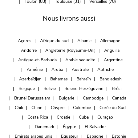
Toulon (83)
Toulouse (31)
Versailles (78)
Nous livrons aussi
Açores
Afrique du sud
Albanie
Allemagne
Andorre
Angleterre (Royaume-Uni)
Anguilla
Antigua-et-Barbuda
Arabie saoudite
Argentine
Arménie
Aruba
Australie
Autriche
Azerbaïdjan
Bahamas
Bahreïn
Bangladesh
Belgique
Bolivie
Bosnie-Herzégovine
Brésil
Brunéi Darussalam
Bulgarie
Cambodge
Canada
Chili
Chine
Chypre
Colombie
Corée du Sud
Costa Rica
Croatie
Cuba
Curaçao
Danemark
Égypte
El Salvador
Émirats arabes unis
Équateur
Espagne
Estonie