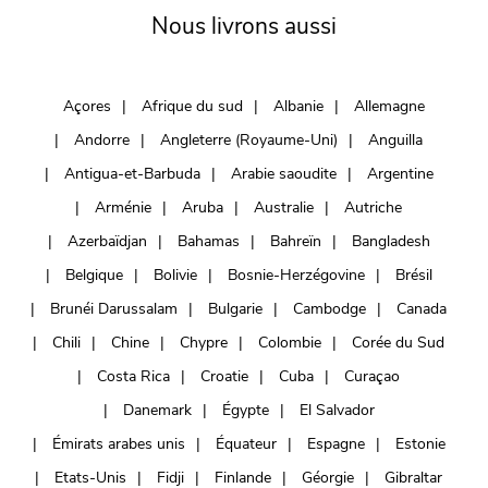
Nous livrons aussi
Açores
Afrique du sud
Albanie
Allemagne
Andorre
Angleterre (Royaume-Uni)
Anguilla
Antigua-et-Barbuda
Arabie saoudite
Argentine
Arménie
Aruba
Australie
Autriche
Azerbaïdjan
Bahamas
Bahreïn
Bangladesh
Belgique
Bolivie
Bosnie-Herzégovine
Brésil
Brunéi Darussalam
Bulgarie
Cambodge
Canada
Chili
Chine
Chypre
Colombie
Corée du Sud
Costa Rica
Croatie
Cuba
Curaçao
Danemark
Égypte
El Salvador
Émirats arabes unis
Équateur
Espagne
Estonie
Etats-Unis
Fidji
Finlande
Géorgie
Gibraltar