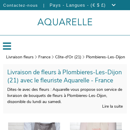
|
Pays - Langues - (€ $ £)
Contactez-nous
Livraison fleurs
France
Côte-d'Or (21)
Plombieres-Les-Dijon
Livraison de fleurs à Plombieres-Les-Dijon
(21) avec le fleuriste Aquarelle - France
Dites-le avec des fleurs : Aquarelle vous propose son service de
livraison de bouquets de fleurs à Plombieres-Les-Dijon,
disponible du lundi au samedi.
Lire la suite
Soigner la réalisation de votre bouquet est pour nous
indispensable, afin de satisfaire vos exigences. Nos artisans
photographieront votre bouquet avant de le glisser dans un
vase de transport. Nous vous enverrons ensuite cette image