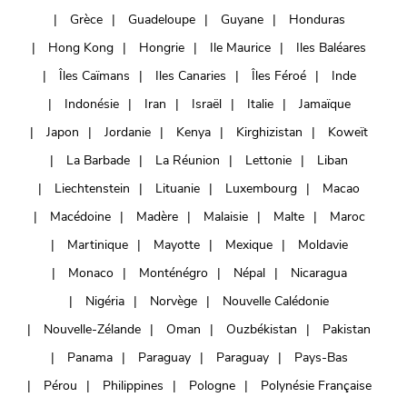
Grèce
Guadeloupe
Guyane
Honduras
Hong Kong
Hongrie
Ile Maurice
Iles Baléares
Îles Caïmans
Iles Canaries
Îles Féroé
Inde
Indonésie
Iran
Israël
Italie
Jamaïque
Japon
Jordanie
Kenya
Kirghizistan
Koweït
La Barbade
La Réunion
Lettonie
Liban
Liechtenstein
Lituanie
Luxembourg
Macao
Macédoine
Madère
Malaisie
Malte
Maroc
Martinique
Mayotte
Mexique
Moldavie
Monaco
Monténégro
Népal
Nicaragua
Nigéria
Norvège
Nouvelle Calédonie
Nouvelle-Zélande
Oman
Ouzbékistan
Pakistan
Panama
Paraguay
Paraguay
Pays-Bas
Pérou
Philippines
Pologne
Polynésie Française