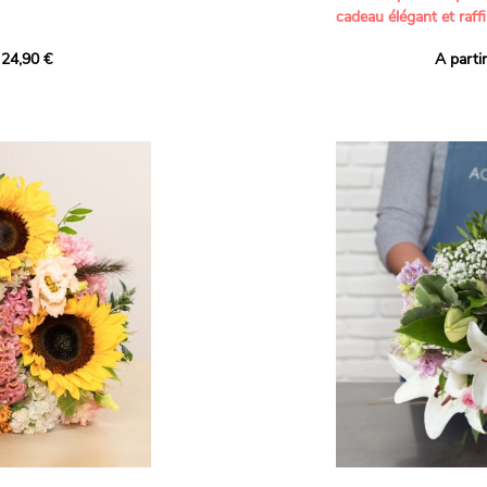
cadeau élégant et raffi
a part belle aux teintes
 24,90 €
A parti
né garanti. Un
Offrez un bouquet dél
icolores aux variétés
par nos artisans fleur
es, parfait pour
plus tendres attention
nds bonheurs.
Les roses branchues b
ua', 'Red Calypso',
création une touche d
ld Calypso', connues
romantisme, tandis que
eurs teintes
un parfum délicat et u
 épanouissement de
poétique. Le gypsophile
envelopper l’ensemble
s dans un bouquet de
les lisianthus ajouten
raffinement à cette ha
Chaque tige a été sél
de roses roses,
composer un bouquet 
charme et de délicates
r structurer
entre volume, finesse 
florale est idéale pour
moments de vie avec g
e joyeux et coloré