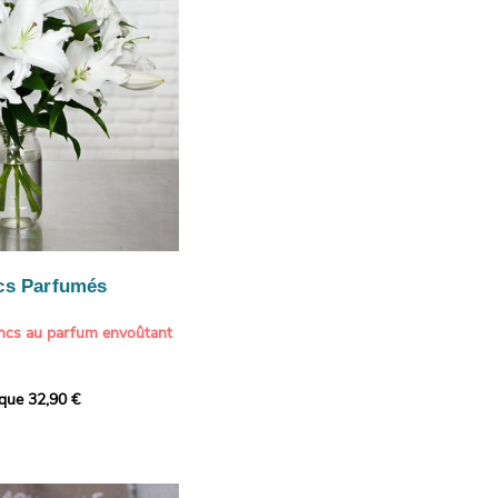
cs Parfumés
ancs au parfum envoûtant
xception avec cette
ique 32,90 €
de lys blancs signée
fum intense et leur grâce
ortent une touche de
t à tout intérieur. Ce