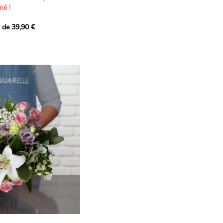
né !
r de 39,90 €
icat et généreux, imaginé
istes pour transmettre vos
s.
lanches apportent à cette
e pureté et de
 les giroflées dévoilent
ne allure naturellement
, léger et aérien, vient
 de douceur, pendant que
t une note d’élégance et de
rmonie florale.
ectionnée avec soin pour
lumineux, plein de
se. Avec son bel équilibre
et parfum, cette création
 célébrer les plus beaux
râce et émotion.