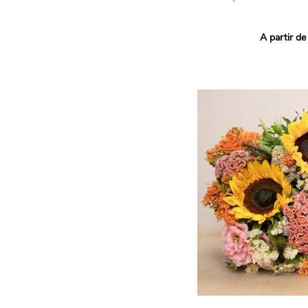
Ce bouquet Arlequin fait l
A partir de
vives pour un effet vitami
assortiment de roses mult
soigneusement sélectionné
célébrer les petits et gra
Retrouvez les variétés 'Aq
'Tropical Amazone' et 'Wi
pour leur tenue en vase, l
incroyables et le parfait
leurs boutons.
Une explosion de couleur
roses fraîches !
Il contient :
- Un mélange harmonieux 
rouges, jaunes et orange
- Quelques feuillages pou
À offrir pour :
- Souhaiter un anniversair