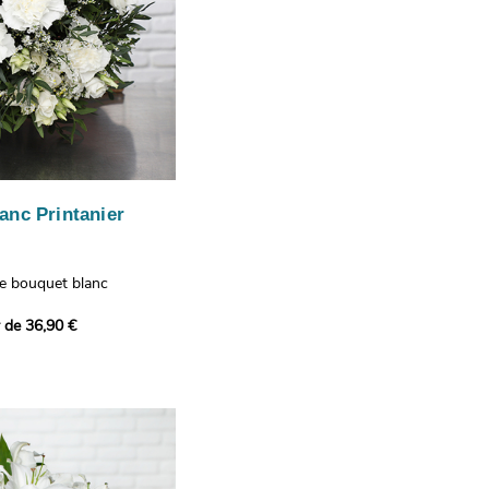
anc Printanier
re bouquet blanc
 lisianthus, d'oeillets et
r de 36,90 €
 bouquet offre une
e fraîcheur printanière qui
 à tous ceux qui le
hus représentent la
issance, les oeillets
 l'admiration, tandis que
te une touche délicate et