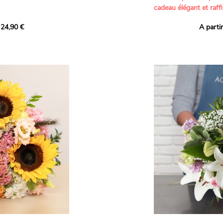
cadeau élégant et raffi
a part belle aux teintes
 24,90 €
A parti
né garanti. Un
Offrez un bouquet dél
icolores aux variétés
par nos artisans fleur
es, parfait pour
plus tendres attention
nds bonheurs.
Les roses branchues b
ua', 'Red Calypso',
création une touche d
ld Calypso', connues
romantisme, tandis que
eurs teintes
un parfum délicat et u
 épanouissement de
poétique. Le gypsophile
envelopper l’ensemble
s dans un bouquet de
les lisianthus ajouten
raffinement à cette ha
Chaque tige a été sél
de roses roses,
composer un bouquet 
charme et de délicates
r structurer
entre volume, finesse 
florale est idéale pour
moments de vie avec g
e joyeux et coloré