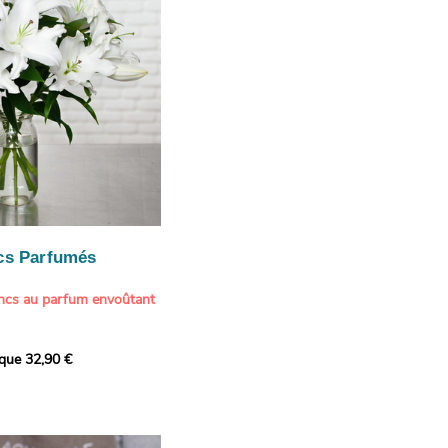
cs Parfumés
ancs au parfum envoûtant
xception avec cette
ique 32,90 €
de lys blancs signée
fum intense et leur grâce
ortent une touche de
t à tout intérieur. Ce