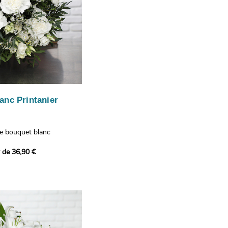
anc Printanier
re bouquet blanc
 lisianthus, d'oeillets et
r de 36,90 €
 bouquet offre une
e fraîcheur printanière qui
 à tous ceux qui le
hus représentent la
issance, les oeillets
 l'admiration, tandis que
te une touche délicate et