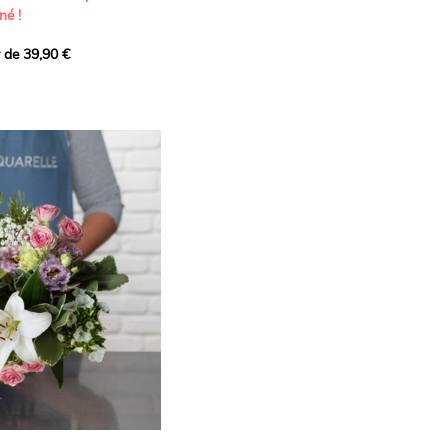
né !
r de 39,90 €
icat et généreux, imaginé
istes pour transmettre vos
s.
lanches apportent à cette
e pureté et de
 les giroflées dévoilent
ne allure naturellement
, léger et aérien, vient
 de douceur, pendant que
t une note d’élégance et de
rmonie florale.
ectionnée avec soin pour
lumineux, plein de
se. Avec son bel équilibre
et parfum, cette création
 célébrer les plus beaux
râce et émotion.