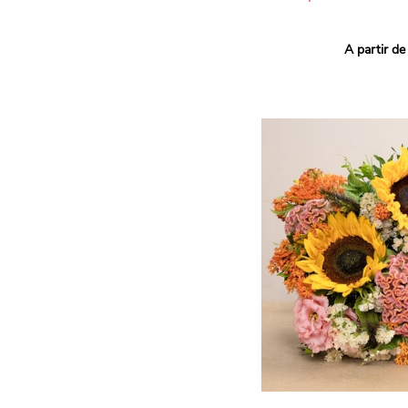
Ce bouquet Arlequin fait l
A partir de
vives pour un effet vitami
assortiment de roses mult
soigneusement sélectionné
célébrer les petits et gra
Retrouvez les variétés 'Aq
'Tropical Amazone' et 'Wi
pour leur tenue en vase, l
incroyables et le parfait
leurs boutons.
Une explosion de couleur
roses fraîches !
Il contient :
- Un mélange harmonieux 
rouges, jaunes et orange
- Quelques feuillages pou
À offrir pour :
- Souhaiter un anniversair