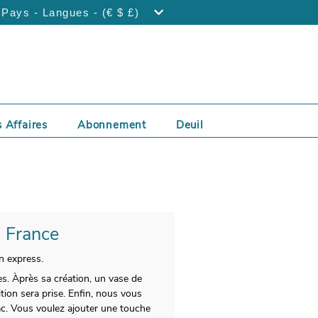
Pays - Langues - (€ $ £)
 Affaires
Abonnement
Deuil
- France
n express.
s. Àprès sa création, un vase de
tion sera prise. Enfin, nous vous
nac. Vous voulez ajouter une touche