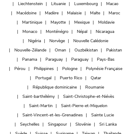
Liechtenstein
Lituanie
Luxembourg
Macao
Macédoine
Madère
Malaisie
Malte
Maroc
Martinique
Mayotte
Mexique
Moldavie
Monaco
Monténégro
Népal
Nicaragua
Nigéria
Norvège
Nouvelle Calédonie
Nouvelle-Zélande
Oman
Ouzbékistan
Pakistan
Panama
Paraguay
Paraguay
Pays-Bas
Pérou
Philippines
Pologne
Polynésie Française
Portugal
Puerto Rico
Qatar
République dominicaine
Roumanie
Saint-barthélémy
Saint-Christophe-et-Niévès
Saint-Martin
Saint-Pierre-et-Miquelon
Saint-Vincent-et-les-Grenadines
Sainte Lucie
Seychelles
Singapour
Slovénie
Sri Lanka
Suède
Suisse
Suriname
Taïwan
Thaïlande