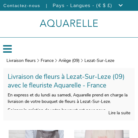
|
Pays - Langues - (€ $ £)
Contactez-nous
Livraison fleurs
France
Ariège (09)
Lezat-Sur-Leze
Livraison de fleurs à Lezat-Sur-Leze (09)
avec le fleuriste Aquarelle - France
En express et du lundi au samedi, Aquarelle prend en charge la
livraison de votre bouquet de fleurs à Lezat-Sur-Leze.
Soigner la création de votre bouquet est pour nous
Lire la suite
indispensable, afin de satisfaire vos exigences. Àprès sa
composition, un vase de transport viendra emballer votre
bouquet. Àvant l’expédition, une photo du produit fini sera
prise. Cette photo vous est ensuite envoyée de manière à ce