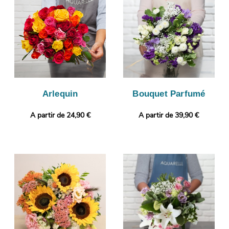
que vous puissiez vous assurer que le bouquet de fleurs qui a
été réalisé par nos soins est le même que celui que vous avez
commandé. La livraison sera ensuite lancée. Vous voulez
ajouter une touche qui vous ressemble ? Sans frais
supplémentaire, votre commande pourra être complétée par un
message personnalisé.
Arlequin
Bouquet Parfumé
A partir de 24,90 €
A partir de 39,90 €