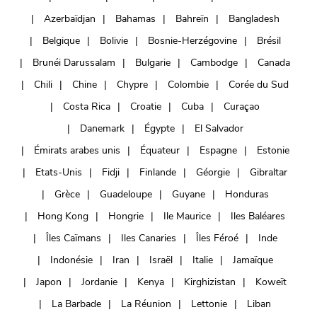
Azerbaïdjan
Bahamas
Bahreïn
Bangladesh
Belgique
Bolivie
Bosnie-Herzégovine
Brésil
Brunéi Darussalam
Bulgarie
Cambodge
Canada
Chili
Chine
Chypre
Colombie
Corée du Sud
Costa Rica
Croatie
Cuba
Curaçao
Danemark
Égypte
El Salvador
Émirats arabes unis
Équateur
Espagne
Estonie
Etats-Unis
Fidji
Finlande
Géorgie
Gibraltar
Grèce
Guadeloupe
Guyane
Honduras
Hong Kong
Hongrie
Ile Maurice
Iles Baléares
Îles Caïmans
Iles Canaries
Îles Féroé
Inde
Indonésie
Iran
Israël
Italie
Jamaïque
Japon
Jordanie
Kenya
Kirghizistan
Koweït
La Barbade
La Réunion
Lettonie
Liban