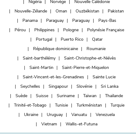
Nigéria
Norvège
Nouvelle Calédonie
Nouvelle-Zélande
Oman
Ouzbékistan
Pakistan
Panama
Paraguay
Paraguay
Pays-Bas
Pérou
Philippines
Pologne
Polynésie Française
Portugal
Puerto Rico
Qatar
République dominicaine
Roumanie
Saint-barthélémy
Saint-Christophe-et-Niévès
Saint-Martin
Saint-Pierre-et-Miquelon
Saint-Vincent-et-les-Grenadines
Sainte Lucie
Seychelles
Singapour
Slovénie
Sri Lanka
Suède
Suisse
Suriname
Taïwan
Thaïlande
Trinité-et-Tobago
Tunisie
Turkménistan
Turquie
Ukraine
Uruguay
Vanuatu
Venezuela
Vietnam
Wallis-et-Futuna