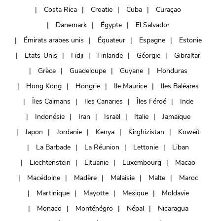
Costa Rica
Croatie
Cuba
Curaçao
Danemark
Égypte
El Salvador
Émirats arabes unis
Équateur
Espagne
Estonie
Etats-Unis
Fidji
Finlande
Géorgie
Gibraltar
Grèce
Guadeloupe
Guyane
Honduras
Hong Kong
Hongrie
Ile Maurice
Iles Baléares
Îles Caïmans
Iles Canaries
Îles Féroé
Inde
Indonésie
Iran
Israël
Italie
Jamaïque
Japon
Jordanie
Kenya
Kirghizistan
Koweït
La Barbade
La Réunion
Lettonie
Liban
Liechtenstein
Lituanie
Luxembourg
Macao
Macédoine
Madère
Malaisie
Malte
Maroc
Martinique
Mayotte
Mexique
Moldavie
Monaco
Monténégro
Népal
Nicaragua