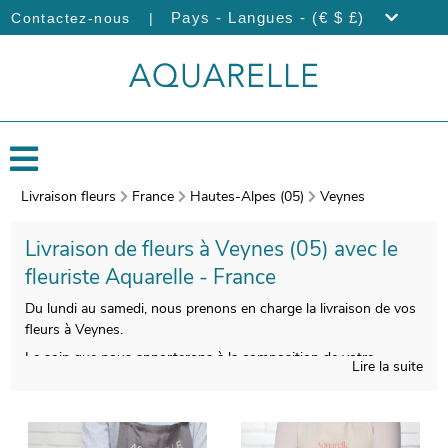
|
Pays - Langues - (€ $ £)
Contactez-nous
Livraison fleurs
France
Hautes-Alpes (05)
Veynes
Livraison de fleurs à Veynes (05) avec le
fleuriste Aquarelle - France
Du lundi au samedi, nous prenons en charge la livraison de vos
fleurs à Veynes.
Le soin que nous apporterons à la composition de votre
Lire la suite
bouquet de fleurs de saison vous donnera l’opportunité de
disposer d’une composition florale esthétique et de bonne
qualité. Une fois emballé dans un porte-bouquet de protection,
spécialement créé pour cela, une photo de votre bouquet sera