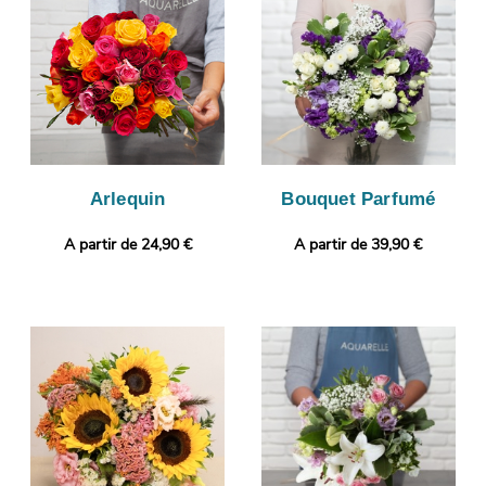
prise. Cette image vous est ensuite envoyée par e-mail afin que
vous puissiez vous assurer de la conformité de votre bouquet.
La livraison sera ensuite lancée. Vous désirez joindre à votre
bouquet une touche personnelle ? Il vous sera possible de
glisser une photo imprimée et un message, pour un cadeau
encore plus personnalisé.
Arlequin
Bouquet Parfumé
A partir de 24,90 €
A partir de 39,90 €