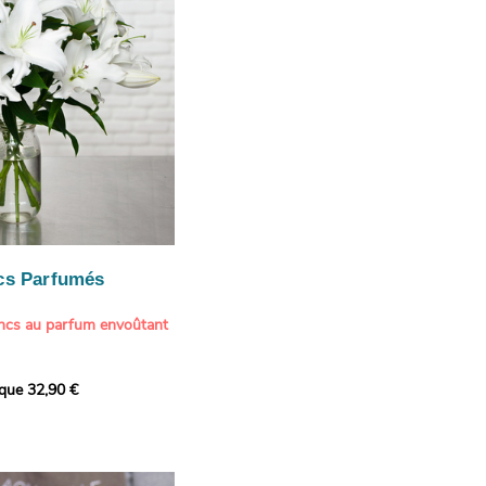
cs Parfumés
ancs au parfum envoûtant
xception avec cette
ique 32,90 €
de lys blancs signée
fum intense et leur grâce
ortent une touche de
t à tout intérieur. Ce