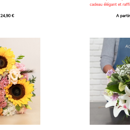
cadeau élégant et raffi
a part belle aux teintes
 24,90 €
A parti
né garanti. Un
Offrez un bouquet dél
icolores aux variétés
par nos artisans fleur
es, parfait pour
plus tendres attention
nds bonheurs.
Les roses branchues b
ua', 'Red Calypso',
création une touche d
ld Calypso', connues
romantisme, tandis que
eurs teintes
un parfum délicat et u
 épanouissement de
poétique. Le gypsophile
envelopper l’ensemble
s dans un bouquet de
les lisianthus ajouten
raffinement à cette ha
Chaque tige a été sél
de roses roses,
composer un bouquet 
charme et de délicates
r structurer
entre volume, finesse 
florale est idéale pour
moments de vie avec g
e joyeux et coloré