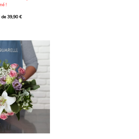
né !
r de 39,90 €
icat et généreux, imaginé
istes pour transmettre vos
s.
lanches apportent à cette
e pureté et de
 les giroflées dévoilent
ne allure naturellement
, léger et aérien, vient
 de douceur, pendant que
t une note d’élégance et de
rmonie florale.
ectionnée avec soin pour
lumineux, plein de
se. Avec son bel équilibre
et parfum, cette création
 célébrer les plus beaux
râce et émotion.