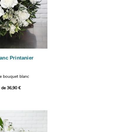
anc Printanier
re bouquet blanc
 lisianthus, d'oeillets et
r de 36,90 €
 bouquet offre une
e fraîcheur printanière qui
 à tous ceux qui le
hus représentent la
issance, les oeillets
 l'admiration, tandis que
te une touche délicate et