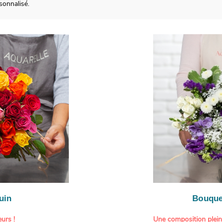
onnalisé.
uin
Bouque
urs !
Une composition plei