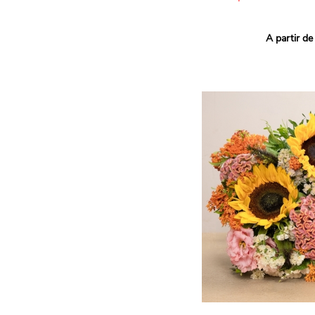
Ce bouquet Arlequin fait l
A partir de
vives pour un effet vitami
assortiment de roses mult
soigneusement sélectionné
célébrer les petits et gra
Retrouvez les variétés 'Aq
'Tropical Amazone' et 'Wi
pour leur tenue en vase, l
incroyables et le parfait
leurs boutons.
Une explosion de couleur
roses fraîches !
Il contient :
- Un mélange harmonieux 
rouges, jaunes et orange
- Quelques feuillages pou
À offrir pour :
- Souhaiter un anniversair