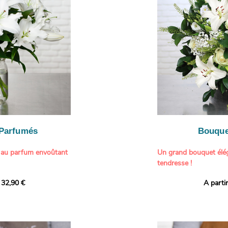
généreuse, parfaite p
- Gâter un proche pou
particulière à un proch
- Célébrer une occasio
- Faire plaisir à un am
Il contient :
- Exprimer une atmos
- Des hortensias color
colorée dans votre inté
varier selon l’arrivage)
- Des fleurs à grosse 
Tableau :
Paul Signac,
coucher de soleil au b
À offrir pour :
Crédits photo :
classic
- Célébrer un annivers
Photo
- Remercier avec pan
- Apporter une touche
vacances
 Parfumés
Bouque
- Offrir un cadeau col
 au parfum envoûtant
Un grand bouquet élég
tendresse !
tion avec cette
 32,90 €
A parti
ys blancs signée
Offrez un instant de 
aux teintes tendres et
intense et leur grâce
fleuristes ont imagin
nt une touche de
effet grandiose. Un g
 tout intérieur. Ce
blanches, symbole de s