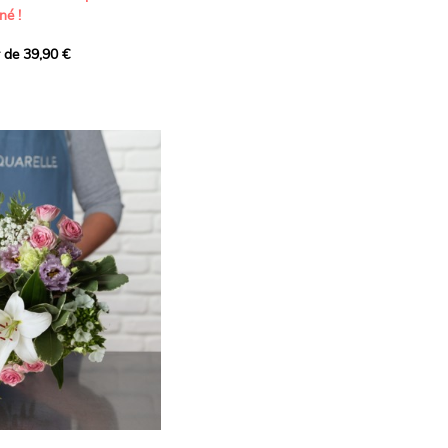
né !
r de 39,90 €
icat et généreux, imaginé
istes pour transmettre vos
s.
lanches apportent à cette
e pureté et de
 les giroflées dévoilent
ne allure naturellement
, léger et aérien, vient
 de douceur, pendant que
t une note d’élégance et de
rmonie florale.
ectionnée avec soin pour
lumineux, plein de
se. Avec son bel équilibre
et parfum, cette création
 célébrer les plus beaux
râce et émotion.