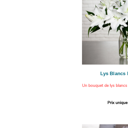
légère.
Lys Blancs
Un bouquet de lys blancs
Offrez un bouquet d’excep
Prix unique
élégante composition de l
Aquarelle.
Réputés pour leur parfum 
naturelle, les lys apporte
pureté et de raffinement à