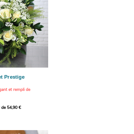
our marquer une attention
r son anniversaire
e.
n spéciale
ateur d'art et de peinture
phère méditerranéenne et
és (les couleurs peuvent
rieur.
tête, au charme intemporel
Vue de Saint-Tropez,
ois de pins
, 1888
paintings / Alamy Stock
aire
ache
 florale à une maison de
t Prestige
oré.
ant et rempli de
r de 54,90 €
douceur avec ce bouquet
 lumineuses. Nos artisans
é une composition pour un
rand bouquet de fleurs
incérité et de délicatesse