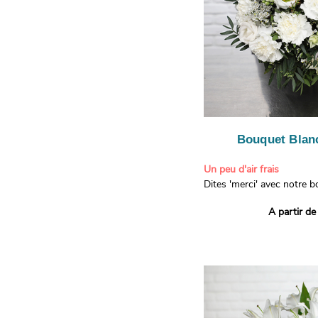
Bouquet Blanc
Un peu d'air frais
Dites 'merci' avec notre 
printanier ! Composé de lis
A partir de
de limonium blanc, ce bou
élégance raffinée et une f
apporteront un sourire à 
recevront. Les lisianthus 
gratitude et la reconnaissa
symbolisent l'amour et l'a
le limonium blanc ajoute u