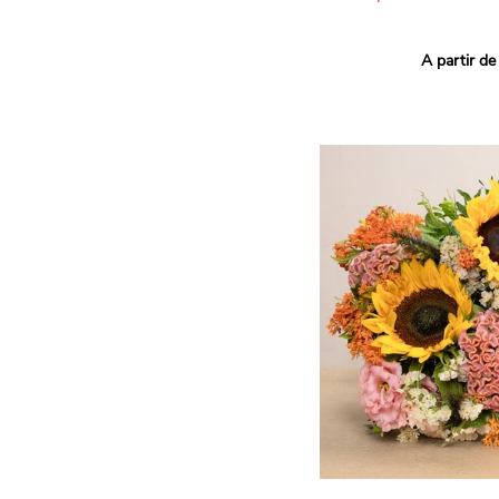
Ce bouquet Arlequin fait l
A partir de
vives pour un effet vitami
assortiment de roses mult
soigneusement sélectionné
célébrer les petits et gra
Retrouvez les variétés 'Aq
'Tropical Amazone' et 'Wi
pour leur tenue en vase, l
incroyables et le parfait
leurs boutons.
Une explosion de couleur
roses fraîches !
Il contient :
- Un mélange harmonieux 
rouges, jaunes et orange
- Quelques feuillages pou
À offrir pour :
- Souhaiter un anniversair