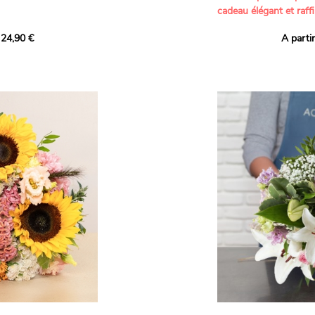
cadeau élégant et raffi
a part belle aux teintes
 24,90 €
A parti
né garanti. Un
Offrez un bouquet dél
icolores aux variétés
par nos artisans fleur
es, parfait pour
plus tendres attention
nds bonheurs.
Les roses branchues b
ua', 'Red Calypso',
création une touche d
ld Calypso', connues
romantisme, tandis que
eurs teintes
un parfum délicat et u
 épanouissement de
poétique. Le gypsophile
envelopper l’ensemble
s dans un bouquet de
les lisianthus ajouten
raffinement à cette ha
Chaque tige a été sél
de roses roses,
composer un bouquet 
charme et de délicates
r structurer
entre volume, finesse 
florale est idéale pour
moments de vie avec g
e joyeux et coloré