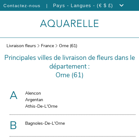
|
Pays - Langues - (€ $ £)
Contactez-nous
Livraison fleurs
France
Orne (61)
Principales villes de livraison de fleurs dans le
département :
Orne (61)
A
Alencon
Argentan
Athis-De-L'Orne
B
Bagnoles-De-L'Orne