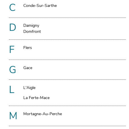
C
Conde-Sur-Sarthe
D
Damigny
Domfront
F
Flers
G
Gace
L
L'Aigle
La Ferte-Mace
M
Mortagne-Au-Perche